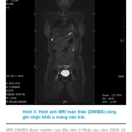
MRI DWIBS được nghiên cứu đầu tiên ở Nhật vào năm 2004, kỹ