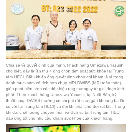
Chia sẻ về quyết định của mình, khách hàng Umezawa Yasushi
cho biết, đây là lần thứ 4 ông chọn tầm soát sức khỏe tại Trung
tâm HECI. Điều khiến ông quyết định chọn gói khám là vì trong
danh mụckhám có tích hợp chụp MRI DWIBS (MRI toàn thân),
giúp phát hiện sớm các dấu hiệu ung thư ngay từ giai đoạn khởi
phát. Theo khách hàng Umezawa Yasushi, tại Nhật Bản, kỹ
thuật chụp DWIBS thường có chi phí rất cao (gấp khoảng ba lần
so với tại Trung tâm HECI) và đôi khi phải chờ đợi rất lâu. Trong
khi đó, chất lượng chuyên môn và dịch vụ tại Trung tâm HECI
đáp ứng tốt cho nhu cầu khám sức khỏe của khách hàng.