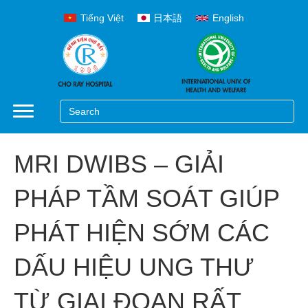
Tiếng Việt
日本語
English
MRI DWIBS – GIẢI
PHÁP TẦM SOÁT GIÚP
PHÁT HIỆN SỚM CÁC
DẤU HIỆU UNG THƯ
TỪ GIAI ĐOẠN RẤT