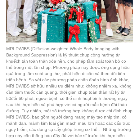
MRI DWIBS (Diffusion-weighted Whole Body Imaging with
Background Suppression) là kỹ thuật chụp cộng hưởng từ
khuếch tán toàn thân xóa nền, cho phép tầm soát toàn bộ cơ
thể trong một lần chụp. Phương pháp này được ứng dụng hiệu
quả trong tầm soát ung thư, phát hiện di căn và theo dõi tiến
triển bệnh. So với các phương pháp chẩn đoán hình ảnh khác,
MRI DWIBS sở hữu nhiều ưu điểm như: không nhiễm xạ, không
cần tiêm thuốc cản quang, thời gian chụp toàn thân rất kỹ từ
50đến60 phút, người bệnh có thể sinh hoạt bình thường ngay
sau khi thực hiện và phù hợp với cả người mắc bệnh đái tháo
đường. Tuy nhiên, một số trường hợp không được chỉ định chụp
MRI DWIBS, bao gồm người đang mang máy tạo nhịp tim, có
mảnh đạn, mảnh kim loại gần mạch máu lớn hoặc các cấu trúc
nguy hiểm, các dụng cụ cấy ghép trong cơ thể… Những trường
hợp này cần thông báo đầy đủ với bác sĩ trước khi thực hiện