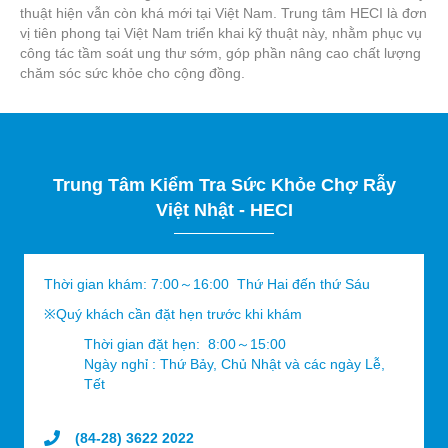
thuật hiện vẫn còn khá mới tại Việt Nam. Trung tâm HECI là đơn
vị tiên phong tại Việt Nam triển khai kỹ thuật này, nhằm phục vụ
công tác tầm soát ung thư sớm, góp phần nâng cao chất lượng
chăm sóc sức khỏe cho cộng đồng.
Trung Tâm Kiểm Tra Sức Khỏe Chợ Rẫy
Việt Nhật - HECI
Thời gian khám: 7:00～16:00 Thứ Hai đến thứ Sáu
※Quý khách cần đặt hẹn trước khi khám
Thời gian đặt hẹn: 8:00～15:00
Ngày nghỉ : Thứ Bảy, Chủ Nhật và các ngày Lễ,
Tết
(84-28) 3622 2022